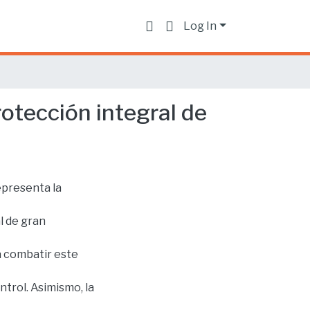
Log In
rotección integral de
epresenta la
l de gran
a combatir este
ntrol. Asimismo, la