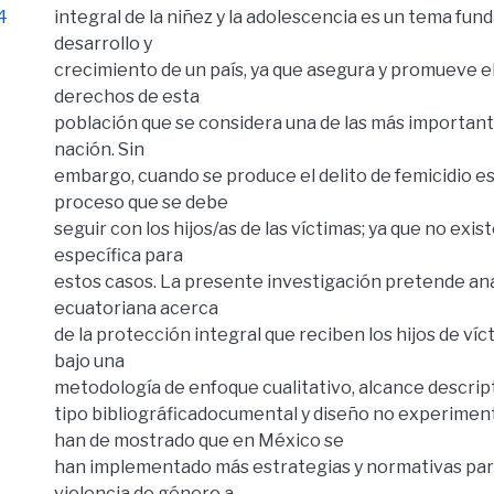
4
integral de la niñez y la adolescencia es un tema fun
desarrollo y
crecimiento de un país, ya que asegura y promueve el
derechos de esta
población que se considera una de las más importante
nación. Sin
embargo, cuando se produce el delito de femicidio es 
proceso que se debe
seguir con los hijos/as de las víctimas; ya que no exi
específica para
estos casos. La presente investigación pretende anal
ecuatoriana acerca
de la protección integral que reciben los hijos de víc
bajo una
metodología de enfoque cualitativo, alcance descript
tipo bibliográficadocumental y diseño no experiment
han de mostrado que en México se
han implementado más estrategias y normativas par
violencia de género a