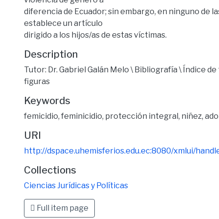
diferencia de Ecuador; sin embargo, en ninguno de l
establece un artículo
dirigido a los hijos/as de estas víctimas.
Description
Tutor: Dr. Gabriel Galán Melo \ Bibliografía \ Índice de 
figuras
Keywords
femicidio
,
feminicidio
,
protección integral
,
niñez
,
ado
URI
http://dspace.uhemisferios.edu.ec:8080/xmlui/han
Collections
Ciencias Jurídicas y Políticas
Full item page