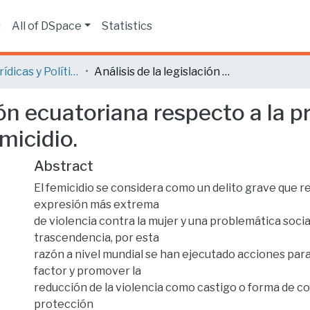
s
All of DSpace
Statistics
Ciencias Jurídicas y Políticas
Análisis de la legislación ecuatoriana respecto a la protección integral de hijos de victimas de femicidio.
ión ecuatoriana respecto a la p
micidio.
Abstract
El femicidio se considera como un delito grave que r
expresión más extrema
de violencia contra la mujer y una problemática socia
trascendencia, por esta
razón a nivel mundial se han ejecutado acciones par
factor y promover la
reducción de la violencia como castigo o forma de co
protección