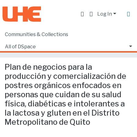
Log In
Communities & Collections
Home
Facultad de Ciencias Ecónomicas y Empresariales
Ciencias Empresariales
All of DSpace
Plan de negocios para la producción y comercialización de postres orgánicos enfocados en personas que cuidan de su salud física, diabéticas e intolerantes a la lactosa y gluten en el Distrito Metropolitano de Quito
Statistics
Plan de negocios para la
producción y comercialización de
postres orgánicos enfocados en
personas que cuidan de su salud
física, diabéticas e intolerantes a
la lactosa y gluten en el Distrito
Metropolitano de Quito