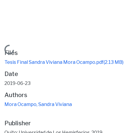
Loading...
Files
Tesis Final Sandra Viviana Mora Ocampo.pdf
(2.13 MB)
Date
2019-06-23
Authors
Mora Ocampo, Sandra Viviana
Publisher
Quito: Universidad de Los Hemisferios, 2019