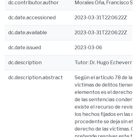
dc.contributor.author
Morales Oña, Francisco Sa
dc.date.accessioned
2023-03-31T22:06:22Z
dc.date.available
2023-03-31T22:06:22Z
dc.date.issued
2023-03-06
dc.description
Tutor: Dr. Hugo Echeverría \
dc.description.abstract
Según el artículo 78 de la 
víctimas de delitos tienen 
elementos es el derecho a l
de las sentencias condenat
existe el recurso de revisi
los hechos fijados en las s
procedente se deja sin efec
derecho de las víctimas. C
pretende resolver este tra