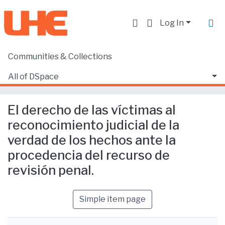
Log In
Communities & Collections
Home
Facultad de Derecho
Ciencias Jurídicas y Políticas
All of DSpace
El derecho de las víctimas al reconocimiento judicial de la verdad de los hechos ante la procedencia del recurso de revisión penal.
Statistics
El derecho de las víctimas al
reconocimiento judicial de la
verdad de los hechos ante la
procedencia del recurso de
revisión penal.
Simple item page