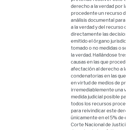
derecho a la verdad por la
procedente un recurso de r
análisis documental para de
a la verdad y del recurso d
directamente las decisione
emitido el órgano jurisdic
tomado o no medidas o se 
la verdad. Hallándose tres 
causas en las que procede 
afectación al derecho a la 
condenatorias en las que s
en virtud de medios de pru
irremediablemente una vuln
medida judicial posible par
todos los recursos procede
para reivindicar este dere
únicamente en el 5% de est
Corte Nacional de Justicia