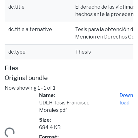
dc.title
El derecho de las víctimas 
hechos ante la procedencia
dc.title.alternative
Tesis para la obtención de
Mención en Derechos Cons
dc.type
Thesis
Files
Original bundle
Now showing
1 - 1 of 1
Name:
Down
UDLH Tesis Francisco
load
Morales.pdf
Size:
684.4 KB
ding...
Format: