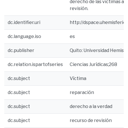
derecho de las víctimas a l
revisión.
dc.identifier.uri
http://dspace.uhemisferi
dc.language.iso
es
dc.publisher
Quito: Universidad Hemisf
dc.relation.ispartofseries
Ciencias Jurídicas;268
dc.subject
Víctima
dc.subject
reparación
dc.subject
derecho a la verdad
dc.subject
recurso de revisión