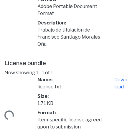
Adobe Portable Document
Format
Description:
Trabajo de titulación de
Francisco Santiago Morales
Oña
License bundle
Now showing
1 - 1 of 1
Name:
Down
license.txt
load
Size:
1.71 KB
Format:
ding...
Item-specific license agreed
upon to submission