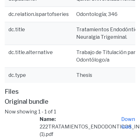
dc.relation.ispartofseries
Odontología; 346
dc.title
Tratamientos Endodóntico
Neuralgia Trigeminal.
dc.title.alternative
Trabajo de Titulación para 
Odontólogo/a
dc.type
Thesis
Files
Original bundle
Now showing
1 - 1 of 1
Name:
Down
222TRATAMIENTOS_ENDODONTICOS_IN
load
(1).pdf