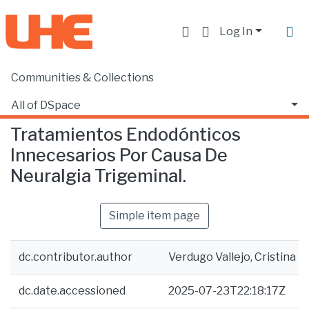
Log In
Communities & Collections
Home
Facultad de Ciencias de la Salud
Odontología
Tratamientos Endodónticos Innecesarios Por Causa De Neuralgia Trigeminal.
All of DSpace
Tratamientos Endodónticos
Statistics
Innecesarios Por Causa De
Neuralgia Trigeminal.
Simple item page
dc.contributor.author
Verdugo Vallejo, Cristina Y
dc.date.accessioned
2025-07-23T22:18:17Z