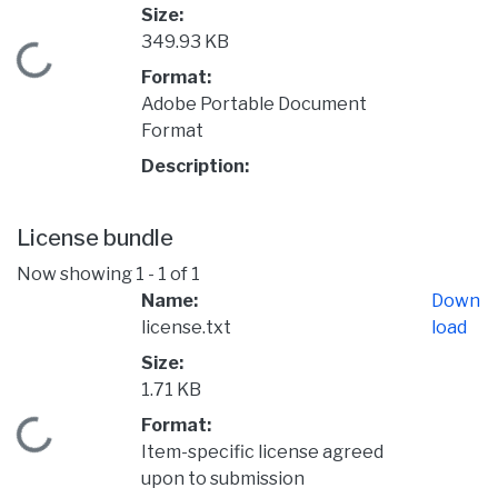
Size:
349.93 KB
Loading...
Format:
Adobe Portable Document
Format
Description:
License bundle
Now showing
1 - 1 of 1
Name:
Down
license.txt
load
Size:
1.71 KB
Format:
Loading...
Item-specific license agreed
upon to submission