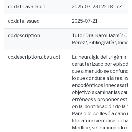
dc.date.available
2025-07-23T22:18:17Z
dc.date.issued
2025-07-21
dc.description
Tutor:Dra. Karol Jazmín Carr
Pérez \ Bibliografía \ Índic
dc.description.abstract
La neuralgia del trigémino 
caracterizado por episodio
que a menudo se confunden
lo que conduce a la realiz
endodónticos innecesarios
objetivo examinar las caus
erróneos y proponer estrat
en la identificación de la
Para ello, se llevó a cabo u
literatura científica en b
Medline, seleccionando es