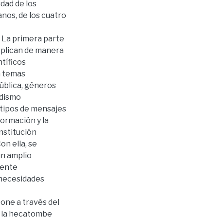
idad de los
anos, de los cuatro
 La primera parte
xplican de manera
ntíficos
n temas
ública, géneros
odismo
, tipos de mensajes
formación y la
institución
on ella, se
n amplio
mente
s necesidades
pone a través del
de la hecatombe