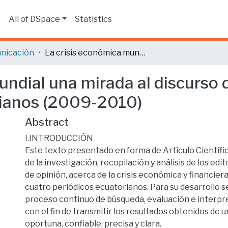
s
All of DSpace
Statistics
nicación
La crisis económica mundial una mirada al discurso de opinión editorial en cuatro diarios ecuatorianos (2009-2010)
ndial una mirada al discurso d
rianos (2009-2010)
Abstract
I.INTRODUCCIÓN
Este texto presentado en forma de Artículo Científic
de la investigación, recopilación y análisis de los edit
de opinión, acerca de la crisis económica y financiera
cuatro periódicos ecuatorianos. Para su desarrollo se
proceso continuo de búsqueda, evaluación e interpre
con el fin de transmitir los resultados obtenidos de 
oportuna, confiable, precisa y clara.