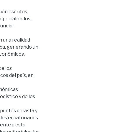
ión escritos
especializados,
undial.
 una realidad
lica, generando un
económicos,
de los
cos del país, en
conómicas
odístico y de los
puntos de vista y
nales ecuatorianos
rente a esta
s editoriales, las