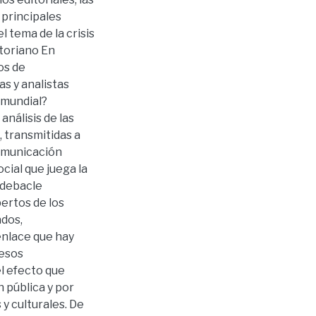
 principales
 tema de la crisis
toriano En
os de
s y analistas
 mundial?
análisis de las
, transmitidas a
comunicación
ocial que juega la
 debacle
pertos de los
ados,
enlace que hay
cesos
l efecto que
n pública y por
 y culturales. De