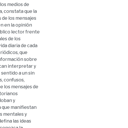
 los medios de
, constata que la
és de los mensajes
n en la opinión
blico lector frente
les de los
vida diaria de cada
riódicos, que
información sobre
can interpretar y
sentido a un sin
, confusos,
que los mensajes de
atorianos
loban y
a que manifiestan
s mentales y
fina las ideas
 conozca la