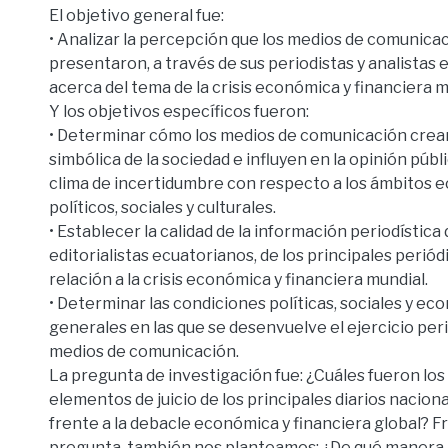
El objetivo general fue:
• Analizar la percepción que los medios de comunicac
presentaron, a través de sus periodistas y analistas 
acerca del tema de la crisis económica y financiera m
Y los objetivos específicos fueron:
• Determinar cómo los medios de comunicación crean
simbólica de la sociedad e influyen en la opinión púb
clima de incertidumbre con respecto a los ámbitos 
políticos, sociales y culturales.
• Establecer la calidad de la información periodística 
editorialistas ecuatorianos, de los principales periódi
relación a la crisis económica y financiera mundial.
• Determinar las condiciones políticas, sociales y e
generales en las que se desenvuelve el ejercicio peri
medios de comunicación.
La pregunta de investigación fue: ¿Cuáles fueron los 
elementos de juicio de los principales diarios nacio
frente a la debacle económica y financiera global? F
pregunta, también nos planteamos: ¿De qué manera lo