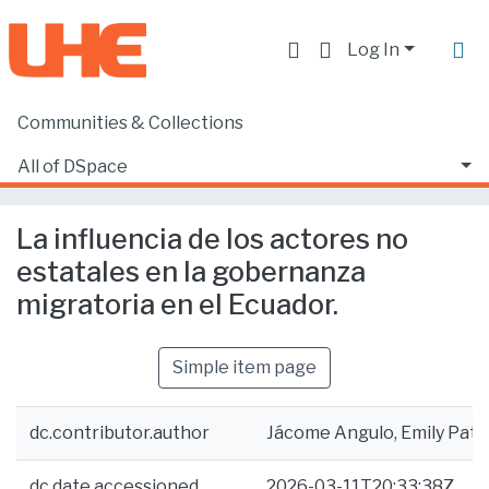
Log In
Communities & Collections
Home
Facultad de Ciencias Sociales y Humanas
Relaciones Internacionales
All of DSpace
La influencia de los actores no estatales en la gobernanza migratoria en el Ecuador.
Statistics
La influencia de los actores no
estatales en la gobernanza
migratoria en el Ecuador.
Simple item page
dc.contributor.author
Jácome Angulo, Emily Patri
dc.date.accessioned
2026-03-11T20:33:38Z