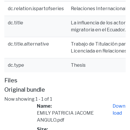
dc.relation.ispartofseries
Relaciones Internacionales
dc.title
La influencia de los actor
migratoria en el Ecuador.
dc.title.alternative
Trabajo de Titulación para 
Licenciada en Relaciones 
dc.type
Thesis
Files
Original bundle
Now showing
1 - 1 of 1
Name:
Down
EMILY PATRICIA JACOME
load
ANGULO.pdf
Size: