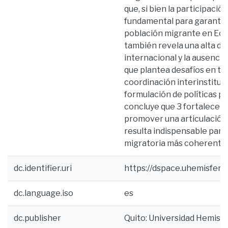
que, si bien la participació
fundamental para garantiza
población migrante en Ecu
también revela una alta d
internacional y la ausencia 
que plantea desafíos en té
coordinación interinstituc
formulación de políticas pú
concluye que 3 fortalecer 
promover una articulación
resulta indispensable par
migratoria más coherente, 
dc.identifier.uri
https://dspace.uhemisfer
dc.language.iso
es
dc.publisher
Quito: Universidad Hemisf