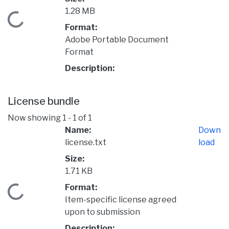
1.28 MB
Loading...
Format:
Adobe Portable Document
Format
Description:
License bundle
Now showing
1 - 1 of 1
Name:
Down
license.txt
load
Size:
1.71 KB
Format:
Loading...
Item-specific license agreed
upon to submission
Description: