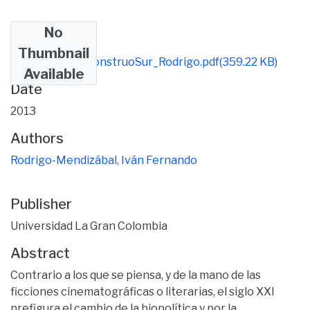
No
Files
Thumbnail
MarginaliaIII_MonstruoSur_Rodrigo.pdf
(359.22 KB)
Available
Date
2013
Authors
Rodrigo-Mendizábal, Iván Fernando
Publisher
Universidad La Gran Colombia
Abstract
Contrario a los que se piensa, y de la mano de las
ficciones cinematográficas o literarias, el siglo XXI
prefigura el cambio de la biopolítica y por la