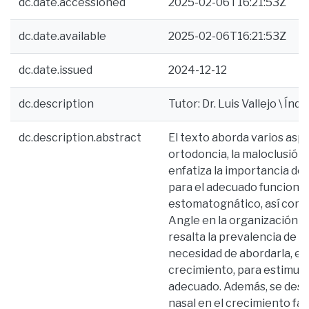
dc.date.accessioned
2025-02-06T16:21:53Z
dc.date.available
2025-02-06T16:21:53Z
dc.date.issued
2024-12-12
dc.description
Tutor: Dr. Luis Vallejo \ Índ
dc.description.abstract
El texto aborda varios asp
ortodoncia, la maloclusión C
enfatiza la importancia de 
para el adecuado funciona
estomatognático, así como l
Angle en la organización d
resalta la prevalencia de la
necesidad de abordarla, e
crecimiento, para estimula
adecuado. Además, se destac
nasal en el crecimiento fac