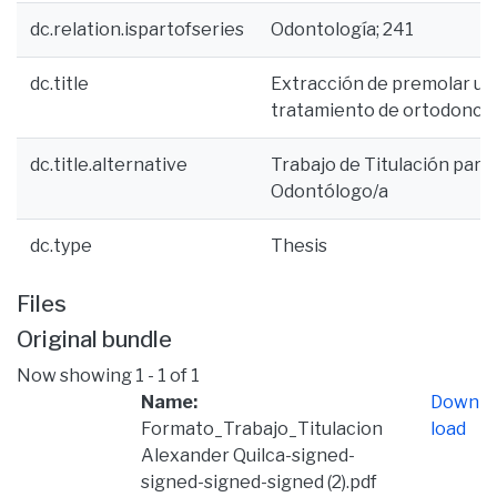
dc.relation.ispartofseries
Odontología; 241
dc.title
Extracción de premolar unil
tratamiento de ortodoncia:
dc.title.alternative
Trabajo de Titulación para 
Odontólogo/a
dc.type
Thesis
Files
Original bundle
Now showing
1 - 1 of 1
Name:
Down
Formato_Trabajo_Titulacion
load
Alexander Quilca-signed-
signed-signed-signed (2).pdf