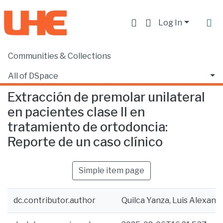
Log In
Communities & Collections
Home
Facultad de Ciencias de la Salud
Odontología
Extracción de premolar unilateral en pacientes clase II en tratamiento de ortodoncia: Reporte de un caso clínico
All of DSpace
Extracción de premolar unilateral
Statistics
en pacientes clase II en
tratamiento de ortodoncia:
Reporte de un caso clínico
Simple item page
dc.contributor.author
Quilca Yanza, Luis Alexand