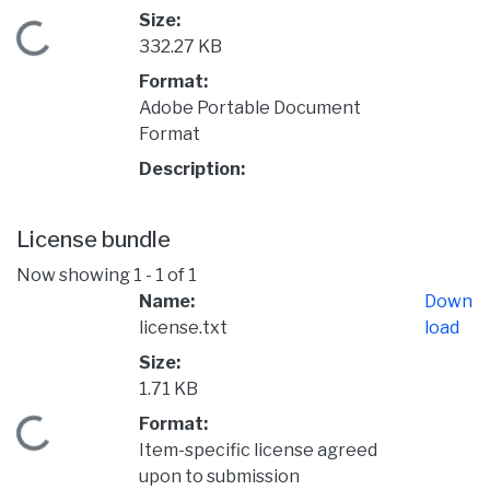
Size:
Loading...
332.27 KB
Format:
Adobe Portable Document
Format
Description:
License bundle
Now showing
1 - 1 of 1
Name:
Down
license.txt
load
Size:
1.71 KB
Format:
Loading...
Item-specific license agreed
upon to submission