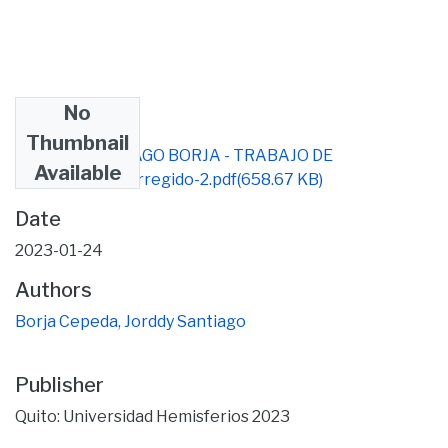
No
Files
Thumbnail
JORDDY SANTIAGO BORJA - TRABAJO DE
Available
TITULACION corregido-2.pdf
(658.67 KB)
Date
2023-01-24
Authors
Borja Cepeda, Jorddy Santiago
Publisher
Quito: Universidad Hemisferios 2023