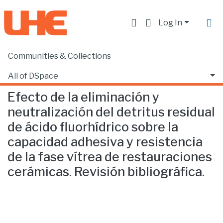
Log In
Communities & Collections
Home
Facultad de Ciencias de la Salud
Odontología
Efecto de la eliminación y neutralización del detritus residual de ácido fluorhídrico sobre la capacidad adhesiva y resistencia de la fase vítrea de restauraciones cerámicas. Revisión bibliográfica.
All of DSpace
Efecto de la eliminación y
Statistics
neutralización del detritus residual
de ácido fluorhídrico sobre la
capacidad adhesiva y resistencia
de la fase vítrea de restauraciones
cerámicas. Revisión bibliográfica.