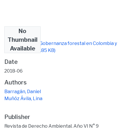
No
Files
Thumbnail
PUB ARTICULO Gobernanza forestal en Colombia y
Available
Ecuador.pdf
(386.85 KB)
Date
2018-06
Authors
Barragán, Daniel
Muñóz Ávila, Lina
Publisher
Revista de Derecho Ambiental. Año VI N° 9