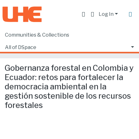
Log In
Communities & Collections
Home
Producción académica, científica y artística
Artículos en revistas indexadas
All of DSpace
Gobernanza forestal en Colombia y Ecuador: retos para fortalecer la democracia ambiental en la gestión sostenible de los recursos forestales
Statistics
Gobernanza forestal en Colombia y
Ecuador: retos para fortalecer la
democracia ambiental en la
gestión sostenible de los recursos
forestales