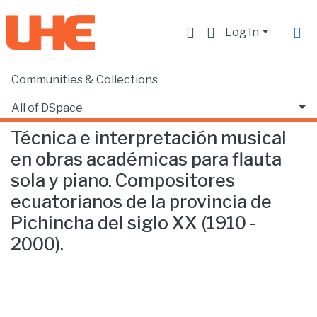
Log In
Communities & Collections
Home
Escuela de Música
Música
Técnica e interpretación musical en obras académicas para flauta sola y piano. Compositores ecuatorianos de la provincia de Pichincha del siglo XX (1910 - 2000).
All of DSpace
Técnica e interpretación musical
Statistics
en obras académicas para flauta
sola y piano. Compositores
ecuatorianos de la provincia de
Pichincha del siglo XX (1910 -
2000).