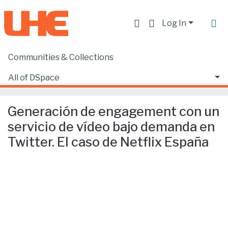
Log In
Communities & Collections
Home
Producción académica, científica y artística
Artículos en revistas indexadas
All of DSpace
Generación de engagement con un servicio de vídeo bajo demanda en Twitter. El caso de Netflix España
Statistics
Generación de engagement con un
servicio de vídeo bajo demanda en
Twitter. El caso de Netflix España