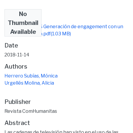
No
Files
Thumbnail
PUB ARTÍCULOS Generación de engagement con un
Available
servicio de vídeo.pdf
(1.03 MB)
Date
2018-11-14
Authors
Herrero Subías, Mónica
Urgellés Molina, Alicia
Publisher
Revista ComHumanitas
Abstract
Las cadenas de televisión han visto en el uso de las