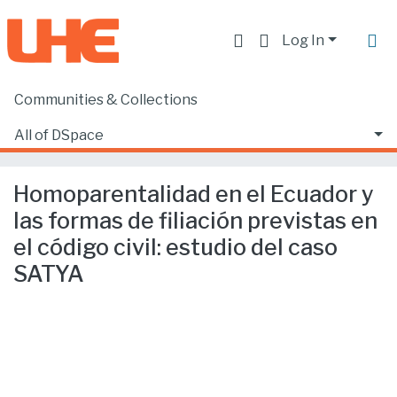
Log In
Communities & Collections
Home
Facultad de Derecho
Ciencias Jurídicas y Políticas
All of DSpace
Homoparentalidad en el Ecuador y las formas de filiación previstas en el código civil: estudio del caso SATYA
Statistics
Homoparentalidad en el Ecuador y
las formas de filiación previstas en
el código civil: estudio del caso
SATYA