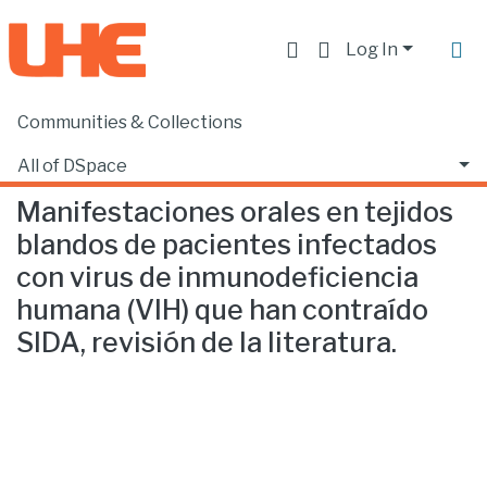
Log In
Communities & Collections
Home
Facultad de Ciencias de la Salud
Odontología
Manifestaciones orales en tejidos blandos de pacientes infectados con virus de inmunodeficiencia humana (VIH) que han contraído SIDA, revisión de la literatura.
All of DSpace
Manifestaciones orales en tejidos
Statistics
blandos de pacientes infectados
con virus de inmunodeficiencia
humana (VIH) que han contraído
SIDA, revisión de la literatura.