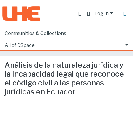
Log In
Communities & Collections
Home
Facultad de Derecho
Ciencias Jurídicas y Políticas
All of DSpace
Análisis de la naturaleza jurídica y la incapacidad legal que reconoce el código civil a las personas jurídicas en Ecuador.
Statistics
Análisis de la naturaleza jurídica y
la incapacidad legal que reconoce
el código civil a las personas
jurídicas en Ecuador.