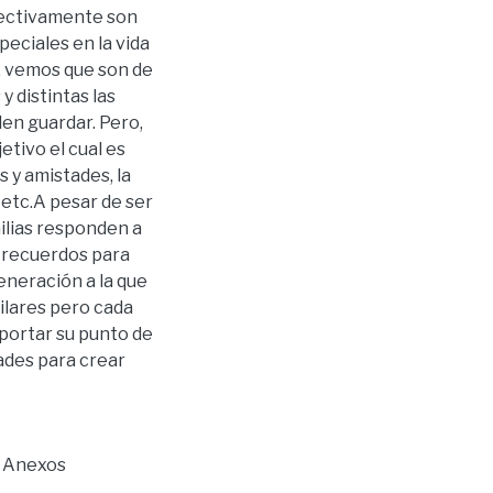
fectivamente son
eciales en la vida
s, vemos que son de
y distintas las
en guardar. Pero,
etivo el cual es
s y amistades, la
, etc.A pesar de ser
milias responden a
s recuerdos para
eneración a la que
ilares pero cada
mportar su punto de
dades para crear
 \ Anexos