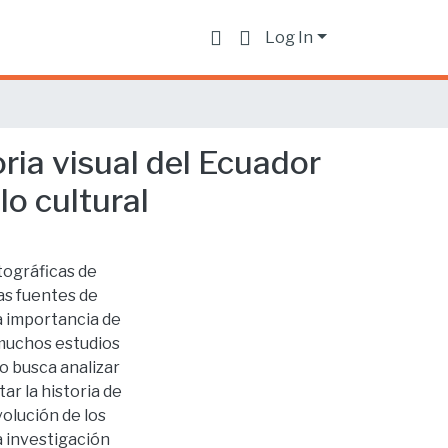
Log In
ria visual del Ecuador
lo cultural
tográficas de
las fuentes de
La importancia de
 muchos estudios
o busca analizar
r la historia de
volución de los
a investigación