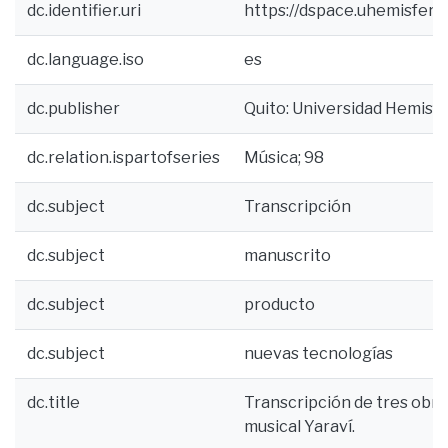
dc.identifier.uri
https://dspace.uhemisfer
dc.language.iso
es
dc.publisher
Quito: Universidad Hemisf
dc.relation.ispartofseries
Música; 98
dc.subject
Transcripción
dc.subject
manuscrito
dc.subject
producto
dc.subject
nuevas tecnologías
dc.title
Transcripción de tres obr
musical Yaraví.