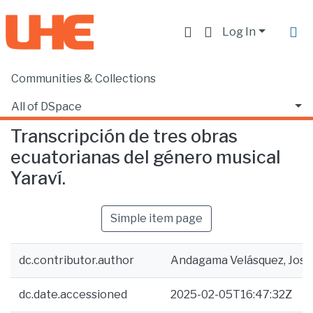
Log In
Communities & Collections
Home
Escuela de Música
Música
Transcripción de tres obras ecuatorianas del género musical Yaraví.
All of DSpace
Transcripción de tres obras
Statistics
ecuatorianas del género musical
Yaraví.
Simple item page
dc.contributor.author
Andagama Velásquez, José
dc.date.accessioned
2025-02-05T16:47:32Z