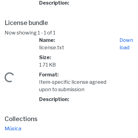
Description:
License bundle
Now showing
1 - 1 of 1
Name:
Down
license.txt
load
Size:
1.71 KB
Format:
Loading...
Item-specific license agreed
upon to submission
Description:
Collections
Música