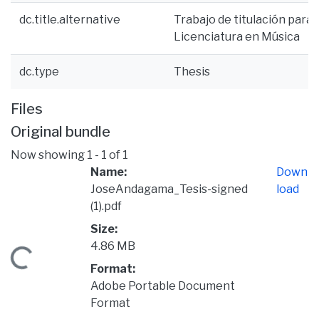
dc.title.alternative
Trabajo de titulación para l
Licenciatura en Música
dc.type
Thesis
Files
Original bundle
Now showing
1 - 1 of 1
Name:
Down
JoseAndagama_Tesis-signed
load
(1).pdf
Size:
4.86 MB
Loading...
Format:
Adobe Portable Document
Format