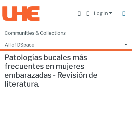
Log In
Communities & Collections
Home
Facultad de Ciencias de la Salud
Odontología
Patologías bucales más frecuentes en mujeres embarazadas - Revisión de literatura.
All of DSpace
Patologías bucales más
Statistics
frecuentes en mujeres
embarazadas - Revisión de
literatura.