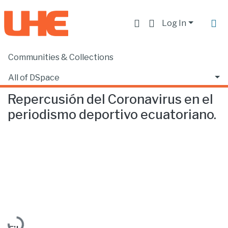
Log In
Communities & Collections
Home
Facultad de Comunicación y Tecnologías de la Información
Comunicación
Repercusión del Coronavirus en el periodismo deportivo ecuatoriano.
All of DSpace
Repercusión del Coronavirus en el
Statistics
periodismo deportivo ecuatoriano.
Loading...