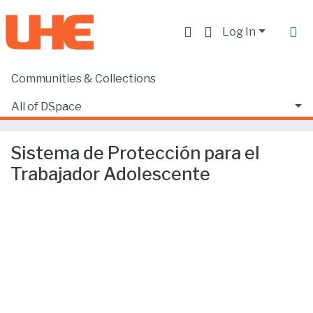
Log In
Communities & Collections
Home
Facultad de Derecho
Ciencias Jurídicas y Políticas
All of DSpace
Sistema de Protección para el Trabajador Adolescente
Statistics
Sistema de Protección para el
Trabajador Adolescente