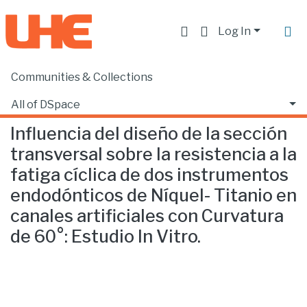
Log In
Communities & Collections
Home
Facultad de Ciencias de la Salud
Odontología
Influencia del diseño de la sección transversal sobre la resistencia a la fatiga cíclica de dos instrumentos endodónticos de Níquel- Titanio en canales artificiales con Curvatura de 60°: Estudio In Vitro.
All of DSpace
Influencia del diseño de la sección
Statistics
transversal sobre la resistencia a la
fatiga cíclica de dos instrumentos
endodónticos de Níquel- Titanio en
canales artificiales con Curvatura
de 60°: Estudio In Vitro.