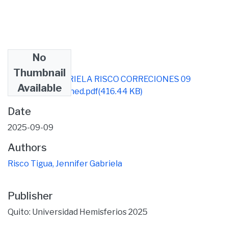
No
Files
Thumbnail
ARTICULO GABRIELA RISCO CORRECIONES 09
Available
septiembre -signed.pdf
(416.44 KB)
Date
2025-09-09
Authors
Risco Tigua, Jennifer Gabriela
Publisher
Quito: Universidad Hemisferios 2025