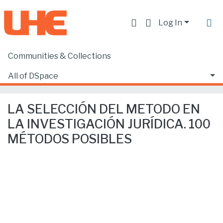
Log In
Communities & Collections
Home
Producción académica, científica y artística
Artículos en revistas indexadas
All of DSpace
LA SELECCIÓN DEL METODO EN LA INVESTIGACIÓN JURÍDICA. 100 MÉTODOS POSIBLES
Statistics
LA SELECCIÓN DEL METODO EN
LA INVESTIGACIÓN JURÍDICA. 100
MÉTODOS POSIBLES