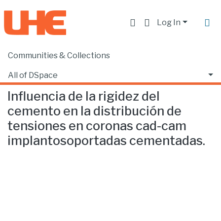
Log In
Communities & Collections
Home
Facultad de Ciencias de la Salud
Odontología
Influencia de la rigidez del cemento en la distribución de tensiones en coronas cad-cam implantosoportadas cementadas.
All of DSpace
Influencia de la rigidez del
Statistics
cemento en la distribución de
tensiones en coronas cad-cam
implantosoportadas cementadas.