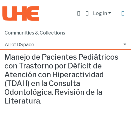
Log In
Communities & Collections
Home
Facultad de Ciencias de la Salud
Odontología
Manejo de Pacientes Pediátricos con Trastorno por Déficit de Atención con Hiperactividad (TDAH) en la Consulta Odontológica. Revisión de la Literatura.
All of DSpace
Manejo de Pacientes Pediátricos
Statistics
con Trastorno por Déficit de
Atención con Hiperactividad
(TDAH) en la Consulta
Odontológica. Revisión de la
Literatura.