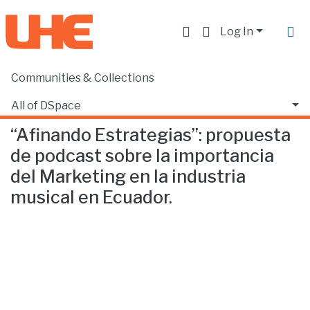
Log In
Communities & Collections
Home
Facultad de Comunicación y Tecnologías de la Información
Comunicación
“Afinando Estrategias”: propuesta de podcast sobre la importancia del Marketing en la industria musical en Ecuador.
All of DSpace
“Afinando Estrategias”: propuesta
Statistics
de podcast sobre la importancia
del Marketing en la industria
musical en Ecuador.