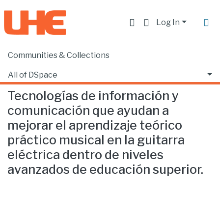
Log In
Communities & Collections
Home
Escuela de Música
Música
Tecnologías de información y comunicación que ayudan a mejorar el aprendizaje teórico práctico musical en la guitarra eléctrica dentro de niveles avanzados de educación superior.
All of DSpace
Tecnologías de información y
Statistics
comunicación que ayudan a
mejorar el aprendizaje teórico
práctico musical en la guitarra
eléctrica dentro de niveles
avanzados de educación superior.