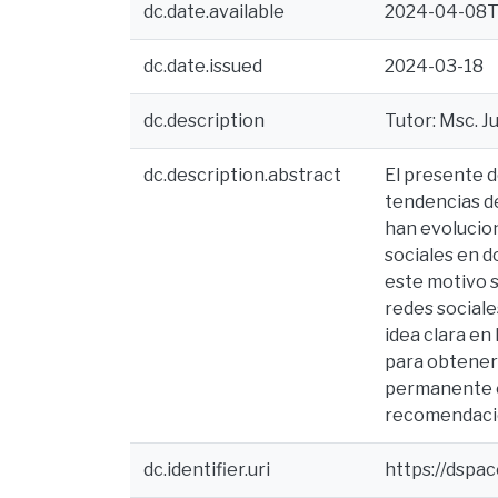
dc.date.available
2024-04-08T
dc.date.issued
2024-03-18
dc.description
Tutor: Msc. Ju
dc.description.abstract
El presente d
tendencias de
han evolucio
sociales en d
este motivo s
redes sociale
idea clara en
para obtener
permanente en
recomendacion
dc.identifier.uri
https://dspa