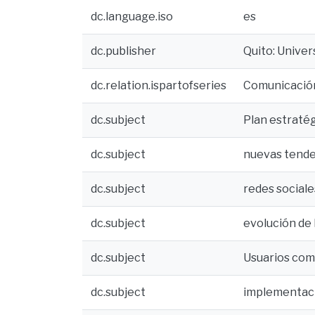
dc.language.iso
es
dc.publisher
Quito: Unive
dc.relation.ispartofseries
Comunicación
dc.subject
Plan estraté
dc.subject
nuevas tende
dc.subject
redes sociale
dc.subject
evolución de 
dc.subject
Usuarios com
dc.subject
implementaci