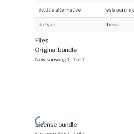
dc.title.alternative
Tesis para la
dc.type
Thesis
Files
Original bundle
Now showing
1 - 1 of 1
Loading...
License bundle