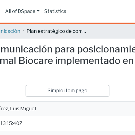
s
All of DSpace
Statistics
nicación
Plan estratégico de comunicación para posicionamiento de marca de la Clínica Veterinaria Animal Biocare implementado en Facebook e Instagram.
omunicación para posicionamie
nimal Biocare implementado e
Simple item page
rez, Luis Miguel
13:15:40Z