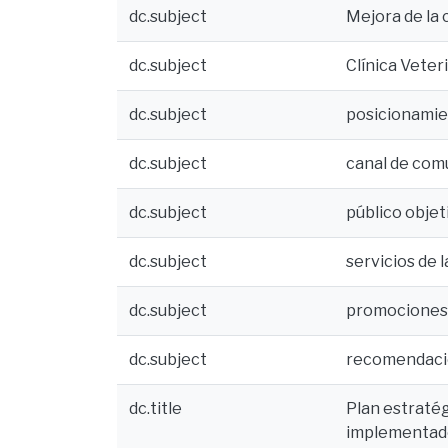
dc.subject
Mejora de la
dc.subject
Clínica Veter
dc.subject
posicionamie
dc.subject
canal de co
dc.subject
público objet
dc.subject
servicios de l
dc.subject
promociones
dc.subject
recomendacion
dc.title
Plan estratég
implementado