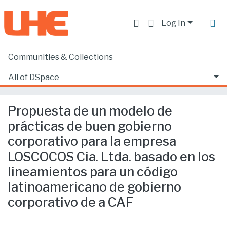
Log In
Communities & Collections
Home
Facultad de Ciencias Ecónomicas y Empresariales
Ciencias Empresariales
All of DSpace
Propuesta de un modelo de prácticas de buen gobierno corporativo para la empresa LOSCOCOS Cia. Ltda. basado en los lineamientos para un código latinoamericano de gobierno corporativo de a CAF
Statistics
Propuesta de un modelo de
prácticas de buen gobierno
corporativo para la empresa
LOSCOCOS Cia. Ltda. basado en los
lineamientos para un código
latinoamericano de gobierno
corporativo de a CAF