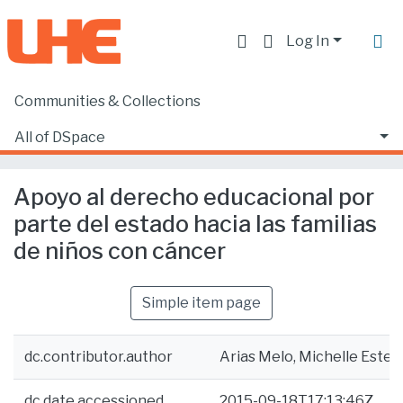
Log In
Communities & Collections
Home
Facultad de Derecho
Ciencias Jurídicas y Políticas
All of DSpace
Apoyo al derecho educacional por parte del estado hacia las familias de niños con cáncer
Statistics
Apoyo al derecho educacional por
parte del estado hacia las familias
de niños con cáncer
Simple item page
dc.contributor.author
Arias Melo, Michelle Estef
dc.date.accessioned
2015-09-18T17:13:46Z