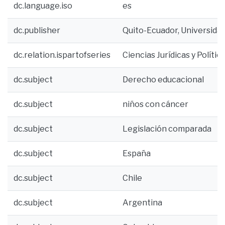
dc.language.iso
es
dc.publisher
Quito-Ecuador, Universidad
dc.relation.ispartofseries
Ciencias Jurídicas y Polít
dc.subject
Derecho educacional
dc.subject
niños con cáncer
dc.subject
Legislación comparada
dc.subject
España
dc.subject
Chile
dc.subject
Argentina