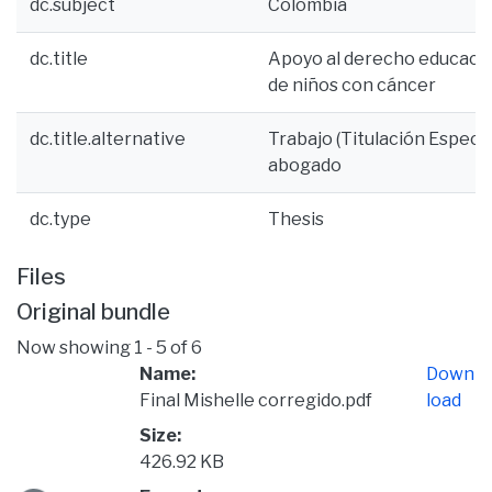
dc.subject
Colombia
dc.title
Apoyo al derecho educacion
de niños con cáncer
dc.title.alternative
Trabajo (Titulación Especial
abogado
dc.type
Thesis
Files
Original bundle
Now showing
1 - 5 of 6
Name:
Down
Final Mishelle corregido.pdf
load
Size:
426.92 KB