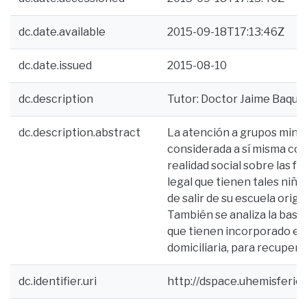
dc.date.available
2015-09-18T17:13:46Z
dc.date.issued
2015-08-10
dc.description
Tutor: Doctor Jaime Baquero
dc.description.abstract
La atención a grupos minor
considerada a sí misma como
realidad social sobre las f
legal que tienen tales ni
de salir de su escuela orig
También se analiza la base 
que tienen incorporado el 
domiciliaria, para recupera
dc.identifier.uri
http://dspace.uhemisferio