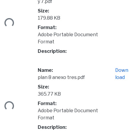
y 7.pdf
Size:
179.88 KB
ding...
Format:
Adobe Portable Document
Format
Description:
Name:
Down
plan 8 anexo tres.pdf
load
Size:
365.77 KB
ding...
Format:
Adobe Portable Document
Format
Description: