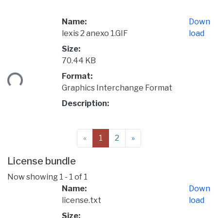
Name:
Down
lexis 2 anexo 1.GIF
load
Size:
70.44 KB
ding...
Format:
Graphics Interchange Format
Description:
(current)
«
1
2
»
License bundle
Now showing
1 - 1 of 1
Name:
Down
license.txt
load
Size: