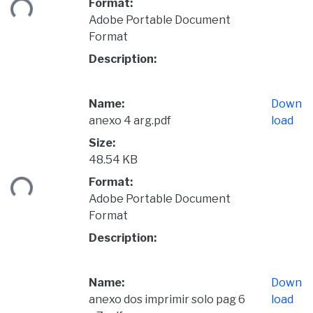
ding...
Format:
Adobe Portable Document
Format
Description:
Name:
Down
anexo 4 arg.pdf
load
Size:
48.54 KB
ding...
Format:
Adobe Portable Document
Format
Description:
Name:
Down
anexo dos imprimir solo pag 6
load