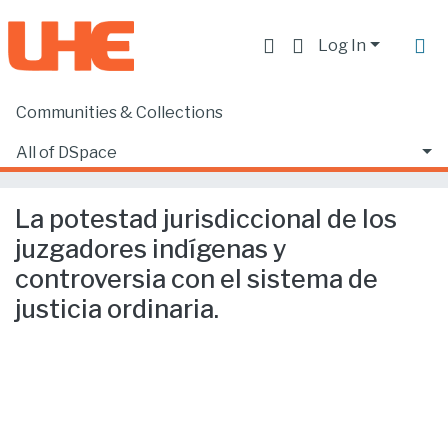
Log In
Communities & Collections
Home
Facultad de Derecho
Ciencias Jurídicas y Políticas
All of DSpace
La potestad jurisdiccional de los juzgadores indígenas y controversia con el sistema de justicia ordinaria.
Statistics
La potestad jurisdiccional de los
juzgadores indígenas y
controversia con el sistema de
justicia ordinaria.