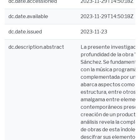
dc.date.accessioned
2023-11-29T14:50:18Z
dc.date.available
2023-11-29T14:50:18Z
dc.date.issued
2023-11-23
dc.description.abstract
La presente investigació
profundidad de la obra "
Sánchez. Se fundamenta 
con la música programáti
complementada por un e
abarca aspectos como for
estructura, entre otros.
amalgama entre element
contemporáneos presentes
creación de un producto 
análisis revela la comple
de obras de esta índole, 
descifrar sus elementos 