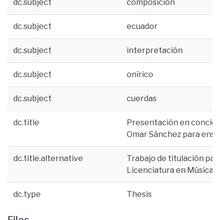
dc.subject
composición
dc.subject
ecuador
dc.subject
interpretación
dc.subject
onírico
dc.subject
cuerdas
dc.title
Presentación en conciert
Omar Sánchez para ensa
dc.title.alternative
Trabajo de titulación para
Licenciatura en Música
dc.type
Thesis