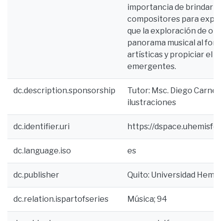
importancia de brindar 
compositores para expon
que la exploración de o
panorama musical al fome
artísticas y propiciar el
emergentes.
dc.description.sponsorship
Tutor: Msc. Diego Carneiro
ilustraciones
dc.identifier.uri
https://dspace.uhemisfe
dc.language.iso
es
dc.publisher
Quito: Universidad Hemis
dc.relation.ispartofseries
Música; 94