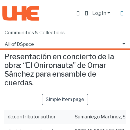
Log In
Communities & Collections
Home
Escuela de Música
Música
Presentación en concierto de la obra: “El Onironauta” de Omar Sánchez para ensamble de cuerdas.
All of DSpace
Presentación en concierto de la
Statistics
obra: “El Onironauta” de Omar
Sánchez para ensamble de
cuerdas.
Simple item page
dc.contributor.author
Samaniego Martínez, Sam