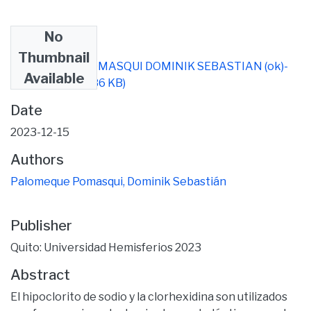
No
Files
Thumbnail
PALOMEQUE POMASQUI DOMINIK SEBASTIAN (ok)-
Available
signed.pdf
(764.86 KB)
Date
2023-12-15
Authors
Palomeque Pomasqui, Dominik Sebastián
Publisher
Quito: Universidad Hemisferios 2023
Abstract
El hipoclorito de sodio y la clorhexidina son utilizados