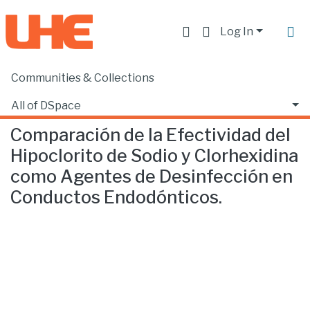
Log In
Communities & Collections
Home
Facultad de Ciencias de la Salud
Odontología
Comparación de la Efectividad del Hipoclorito de Sodio y Clorhexidina como Agentes de Desinfección en Conductos Endodónticos.
All of DSpace
Comparación de la Efectividad del
Statistics
Hipoclorito de Sodio y Clorhexidina
como Agentes de Desinfección en
Conductos Endodónticos.