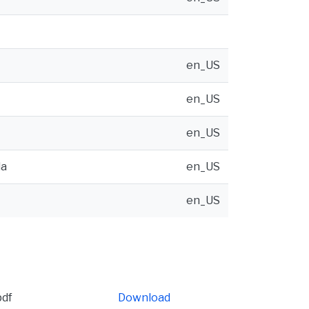
en_US
en_US
en_US
da
en_US
en_US
df
Download