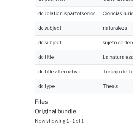
dc.relation.ispartofseries
Ciencias Jurí
dc.subject
naturaleza
dc.subject
sujeto de de
dc.title
La naturalez
dc.title.alternative
Trabajo de Ti
dc.type
Thesis
Files
Original bundle
Now showing
1 - 1 of 1