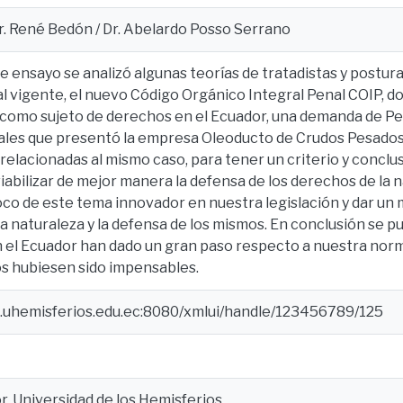
r. René Bedón / Dr. Abelardo Posso Serrano
e ensayo se analizó algunas teorías de tratadistas y postura
l vigente, el nuevo Código Orgánico Integral Penal COIP, do
a como sujeto de derechos en el Ecuador, una demanda de Pe
ales que presentó la empresa Oleoducto de Crudos Pesados
relacionadas al mismo caso, para tener un criterio y conclu
iabilizar de mejor manera la defensa de los derechos de la 
oco de este tema innovador en nuestra legislación y dar un
a naturaleza y la defensa de los mismos. En conclusión se p
n el Ecuador han dado un gran paso respecto a nuestra nor
os hubiesen sido impensables.
e.uhemisferios.edu.ec:8080/xmlui/handle/123456789/125
, Universidad de los Hemisferios