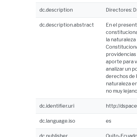
dc.description
Directores: D
dc.description.abstract
En el present
constituciona
la naturalez
Constitucion
providencias 
aporte para v
analizar un p
derechos de l
naturaleza e
no muy lejan
dc.identifier.uri
http://dspac
dc.language.iso
es
dc.publisher
Quito-Ecuador