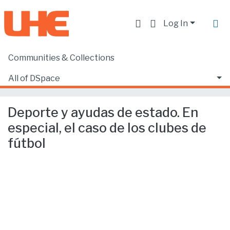
Log In
Communities & Collections
Home
Facultad de Derecho
Ciencias Jurídicas y Políticas
All of DSpace
Deporte y ayudas de estado. En especial, el caso de los clubes de fútbol
Statistics
Deporte y ayudas de estado. En
especial, el caso de los clubes de
fútbol