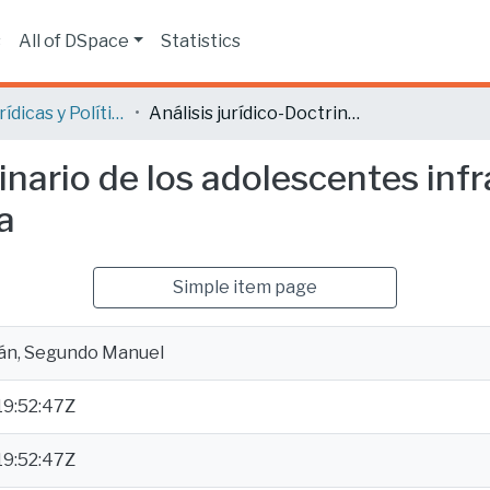
s
All of DSpace
Statistics
Ciencias Jurídicas y Políticas
Análisis jurídico-Doctrinario de los adolescentes infractores en la legislación ecuatoriana
inario de los adolescentes infr
a
Simple item page
án, Segundo Manuel
19:52:47Z
19:52:47Z