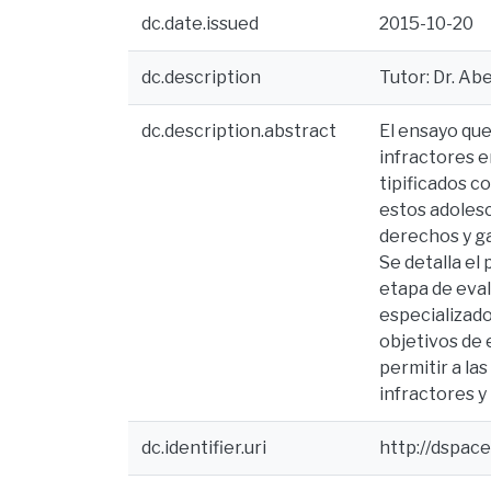
dc.date.issued
2015-10-20
dc.description
Tutor: Dr. Ab
dc.description.abstract
El ensayo que
infractores e
tipificados c
estos adolesc
derechos y ga
Se detalla el
etapa de eval
especializado
objetivos de 
permitir a la
infractores 
dc.identifier.uri
http://dspac