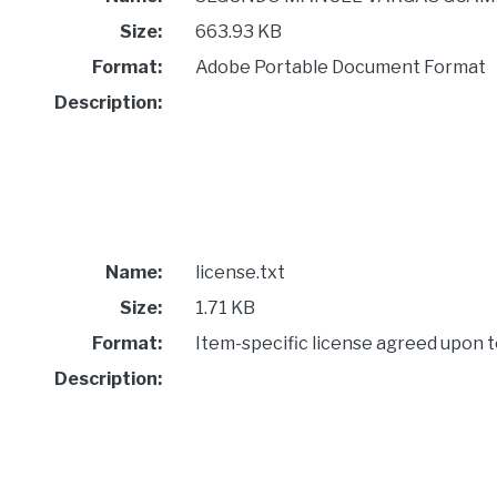
Size:
663.93 KB
Format:
Adobe Portable Document Format
Description:
Name:
license.txt
Size:
1.71 KB
Format:
Item-specific license agreed upon 
Description: