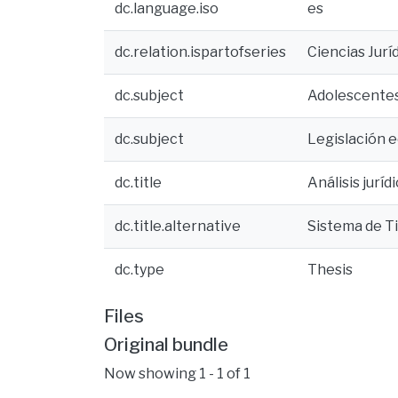
dc.language.iso
es
dc.relation.ispartofseries
Ciencias Jurí
dc.subject
Adolescentes
dc.subject
Legislación 
dc.title
Análisis jurí
dc.title.alternative
Sistema de Ti
dc.type
Thesis
Files
Original bundle
Now showing
1 - 1 of 1