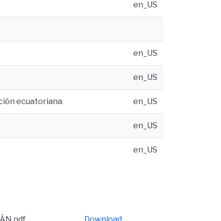
en_US
en_US
en_US
ación ecuatoriana
en_US
en_US
en_US
ÁN.pdf
Download