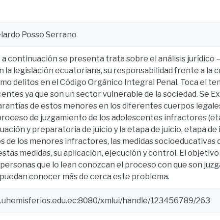
elardo Posso Serrano
 a continuación se presenta trata sobre el análisis jurídico 
n la legislación ecuatoriana, su responsabilidad frente a la
omo delitos en el Código Orgánico Integral Penal. Toca el tem
entes ya que son un sector vulnerable de la sociedad. Se Ex
rantías de estos menores en los diferentes cuerpos legales
 proceso de juzgamiento de los adolescentes infractores (et
uación y preparatoria de juicio y la etapa de juicio, etapa d
s de los menores infractores, las medidas socioeducativas 
estas medidas, su aplicación, ejecución y control. El objeti
s personas que lo lean conozcan el proceso con que son juz
y puedan conocer más de cerca este problema.
e.uhemisferios.edu.ec:8080/xmlui/handle/123456789/263