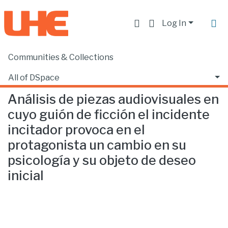
Log In
Communities & Collections
Home
Facultad de Comunicación y Tecnologías de la Información
Comunicación
Análisis de piezas audiovisuales en cuyo guión de ficción el incidente incitador provoca en el protagonista un cambio en su psicología y su objeto de deseo inicial
All of DSpace
Análisis de piezas audiovisuales en
Statistics
cuyo guión de ficción el incidente
incitador provoca en el
protagonista un cambio en su
psicología y su objeto de deseo
inicial