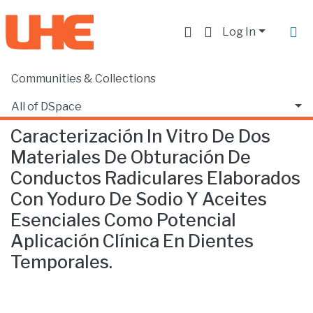
Log In
Communities & Collections
Home
Facultad de Ciencias de la Salud
Odontología
Caracterización In Vitro De Dos Materiales De Obturación De Conductos Radiculares Elaborados Con Yoduro De Sodio Y Aceites Esenciales Como Potencial Aplicación Clínica En Dientes Temporales.
All of DSpace
Caracterización In Vitro De Dos
Statistics
Materiales De Obturación De
Conductos Radiculares Elaborados
Con Yoduro De Sodio Y Aceites
Esenciales Como Potencial
Aplicación Clínica En Dientes
Temporales.