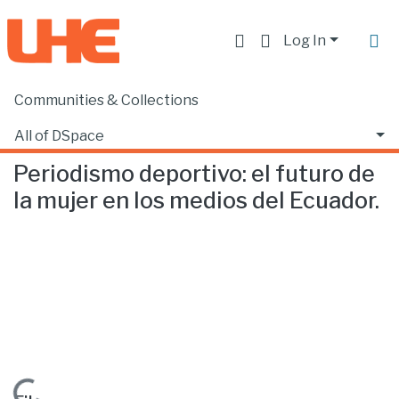
Log In
Communities & Collections
Home
Facultad de Comunicación y Tecnologías de la Información
Comunicación
Periodismo deportivo: el futuro de la mujer en los medios del Ecuador.
All of DSpace
Periodismo deportivo: el futuro de
Statistics
la mujer en los medios del Ecuador.