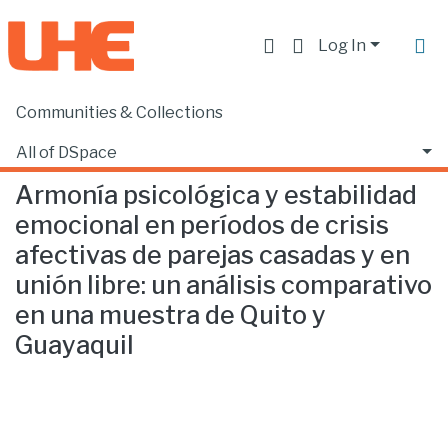
Log In
Communities & Collections
Home
Facultad de Educación
Psicopedagogía
Armonía psicológica y estabilidad emocional en períodos de crisis afectivas de parejas casadas y en unión libre: un análisis comparativo en una muestra de Quito y Guayaquil
All of DSpace
Armonía psicológica y estabilidad
Statistics
emocional en períodos de crisis
afectivas de parejas casadas y en
unión libre: un análisis comparativo
en una muestra de Quito y
Guayaquil