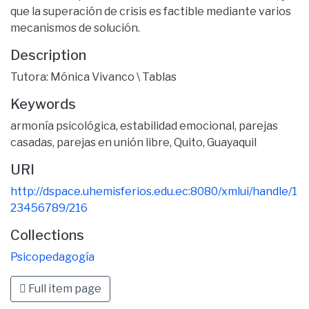
que la superación de crisis es factible mediante varios
mecanismos de solución.
Description
Tutora: Mónica Vivanco \ Tablas
Keywords
armonía psicológica
,
estabilidad emocional
,
parejas
casadas
,
parejas en unión libre
,
Quito
,
Guayaquil
URI
http://dspace.uhemisferios.edu.ec:8080/xmlui/handle/1
23456789/216
Collections
Psicopedagogía
Full item page