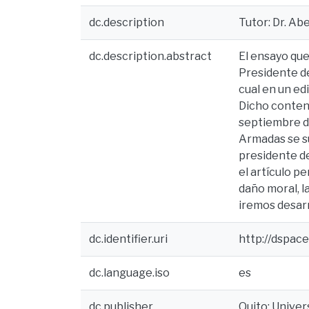
dc.description
Tutor: Dr. Ab
dc.description.abstract
El ensayo que 
Presidente de
cual en un ed
Dicho conteni
septiembre de
Armadas se su
presidente de
el artículo p
daño moral, l
iremos desar
dc.identifier.uri
http://dspac
dc.language.iso
es
dc.publisher
Quito: Univer