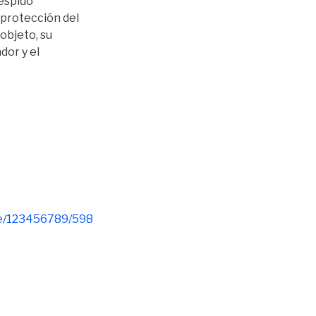
despido
 protección del
 objeto, su
dor y el
dle/123456789/598