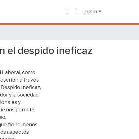
Log In
n el despido ineficaz
ad Laboral, como
escribir a través
el Despido Ineficaz,
dor y la sociedad,
ionales y
que nos permita
so.
 que tiene menos
 los aspectos