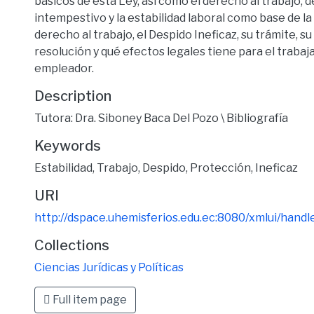
básicos de esta Ley, así como el derecho al trabajo, 
intempestivo y la estabilidad laboral como base de la
derecho al trabajo, el Despido Ineficaz, su trámite, su
resolución y qué efectos legales tiene para el trabaja
empleador.
Description
Tutora: Dra. Siboney Baca Del Pozo \ Bibliografía
Keywords
Estabilidad
,
Trabajo
,
Despido
,
Protección
,
Ineficaz
URI
http://dspace.uhemisferios.edu.ec:8080/xmlui/han
Collections
Ciencias Jurídicas y Políticas
Full item page