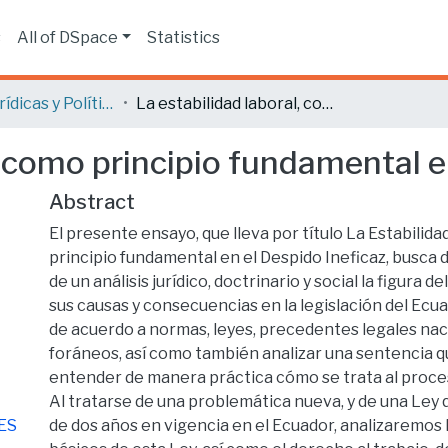
s
All of DSpace
Statistics
Ciencias Jurídicas y Políticas
La estabilidad laboral, como principio fundamental en el despido ineficaz
, como principio fundamental e
Abstract
El presente ensayo, que lleva por título La Estabilid
principio fundamental en el Despido Ineficaz, busca d
de un análisis jurídico, doctrinario y social la figura d
sus causas y consecuencias en la legislación del Ecua
de acuerdo a normas, leyes, precedentes legales nac
foráneos, así como también analizar una sentencia 
entender de manera práctica cómo se trata al proce
Al tratarse de una problemática nueva, y de una Ley
ES
de dos años en vigencia en el Ecuador, analizaremos