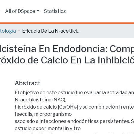
s
All of DSpace
Statistics
tología
Eficacia De La N-acetilcisteína En Endodoncia: Comparación Y Combinación Con Hidróxido de Calcio En La Inhibición De Enterococcus Faecalis.
ilcisteína En Endodoncia: Com
xido de Calcio En La Inhibic
Abstract
El objetivo de este estudio fue evaluar la actividad a
N-acetilcisteína (NAC),
hidróxido de calcio [Ca(OH)₂] y su combinación fren
faecalis, microorganismo
asociado a infecciones endodónticas persistentes. S
estudio experimental in vitro