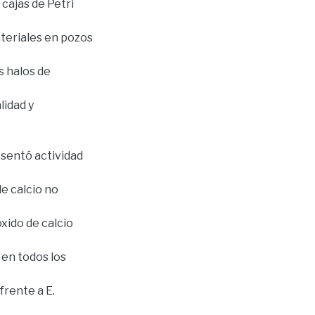
 cajas de Petri
ateriales en pozos
s halos de
lidad y
esentó actividad
e calcio no
óxido de calcio
 en todos los
frente a E.