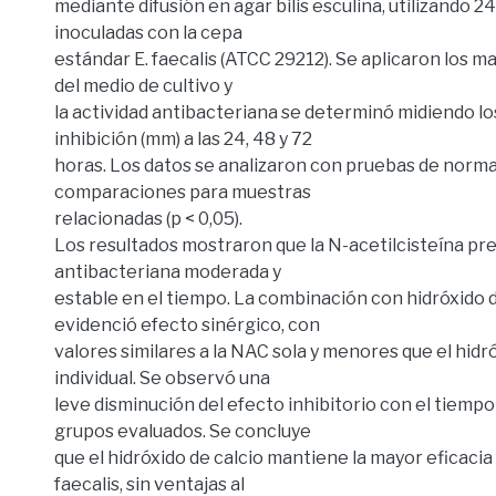
mediante difusión en agar bilis esculina, utilizando 24
inoculadas con la cepa
estándar E. faecalis (ATCC 29212). Se aplicaron los m
del medio de cultivo y
la actividad antibacteriana se determinó midiendo lo
inhibición (mm) a las 24, 48 y 72
horas. Los datos se analizaron con pruebas de norma
comparaciones para muestras
relacionadas (p < 0,05).
Los resultados mostraron que la N-acetilcisteína pr
antibacteriana moderada y
estable en el tiempo. La combinación con hidróxido d
evidenció efecto sinérgico, con
valores similares a la NAC sola y menores que el hidr
individual. Se observó una
leve disminución del efecto inhibitorio con el tiempo
grupos evaluados. Se concluye
que el hidróxido de calcio mantiene la mayor eficacia 
faecalis, sin ventajas al