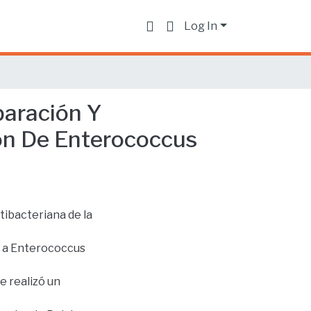
Log In
paración Y
ión De Enterococcus
ntibacteriana de la
te a Enterococcus
e realizó un