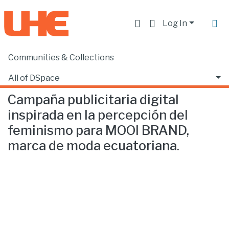
Log In
Communities & Collections
Home
Facultad de Comunicación y Tecnologías de la Información
Comunicación
Campaña publicitaria digital inspirada en la percepción del feminismo para MOOI BRAND, marca de moda ecuatoriana.
All of DSpace
Campaña publicitaria digital
Statistics
inspirada en la percepción del
feminismo para MOOI BRAND,
marca de moda ecuatoriana.