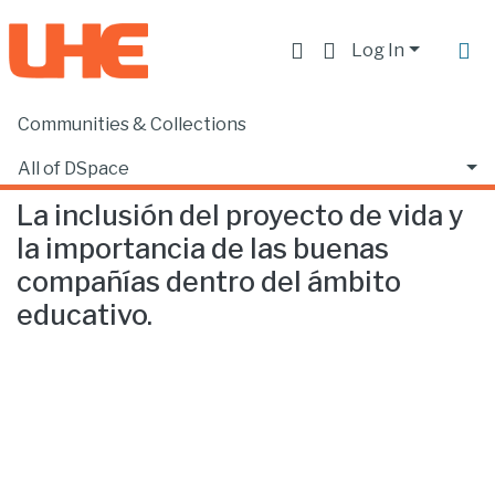
Log In
Communities & Collections
Home
Facultad de Educación
Psicopedagogía
La inclusión del proyecto de vida y la importancia de las buenas compañías dentro del ámbito educativo.
All of DSpace
La inclusión del proyecto de vida y
Statistics
la importancia de las buenas
compañías dentro del ámbito
educativo.