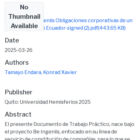
No
Files
Thumbnail
Proyecto Be Ingeniis Obligaciones corporativas de un
Available
emprendedor en Ecuador-signed (2).pdf
(443.65 KB)
Date
2025-03-26
Authors
Tamayo Endara, Konrad Xavier
Publisher
Quito: Universidad Hemisferios 2025
Abstract
El presente Documento de Trabajo Práctico, nace bajo
el proyecto Be Ingeniis, enfocado en su línea de
servicio de constitución de compañías, para lo que se