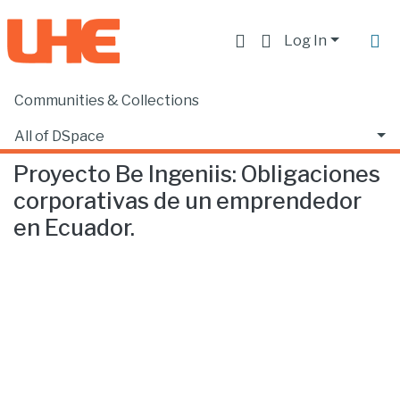
Log In
Communities & Collections
Home
Facultad de Ciencias de la Salud
Odontología
Proyecto Be Ingeniis: Obligaciones corporativas de un emprendedor en Ecuador.
All of DSpace
Proyecto Be Ingeniis: Obligaciones
Statistics
corporativas de un emprendedor
en Ecuador.