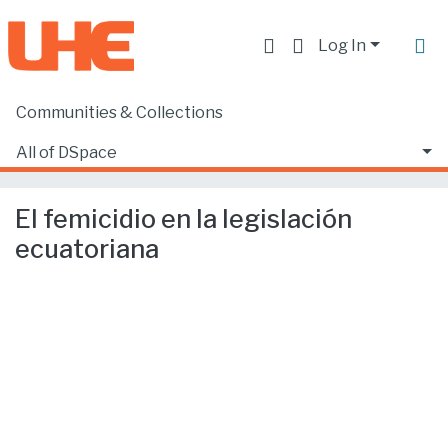
Log In
Communities & Collections
Home
Facultad de Derecho
Ciencias Jurídicas y Políticas
All of DSpace
El femicidio en la legislación ecuatoriana
Statistics
El femicidio en la legislación
ecuatoriana
Loading...