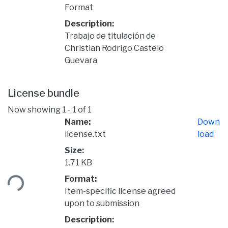
Format
Description:
Trabajo de titulación de
Christian Rodrigo Castelo
Guevara
License bundle
Now showing
1 - 1 of 1
Name:
Down
license.txt
load
Size:
1.71 KB
ding...
Format:
Item-specific license agreed
upon to submission
Description: