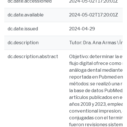
dc.date.accessioned
2024-05-02T17:20:01Z
dc.date.available
2024-05-02T17:20:01Z
dc.date.issued
2024-04-29
dc.description
Tutor: Dra. Ana Armas \ Índi
dc.description.abstract
Objetivo: determinar la efic
flujo digital ofrece como n
análoga dental mediante un
reportada en Pubmed entre
métodos: se realizó una rev
la base de datos PubMed, 
artículos publicados en el
años 2018 y 2023, emplean
conventional impresion, di
conjugadas con el termino 
fueron revisiones sistemát