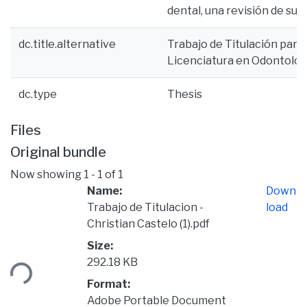
dental, una revisión de su e
dc.title.alternative
Trabajo de Titulación para 
Licenciatura en Odontolog
dc.type
Thesis
Files
Original bundle
Now showing
1 - 1 of 1
Name:
Down
Trabajo de Titulacion -
load
Christian Castelo (1).pdf
Size:
ding...
292.18 KB
Format:
Adobe Portable Document