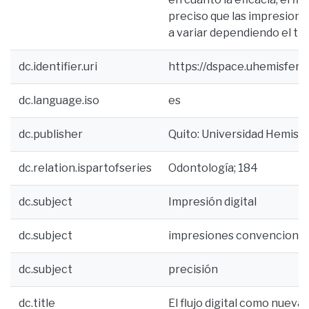
preciso que las impresiones
a variar dependiendo el tr
dc.identifier.uri
https://dspace.uhemisfer
dc.language.iso
es
dc.publisher
Quito: Universidad Hemisf
dc.relation.ispartofseries
Odontología; 184
dc.subject
Impresión digital
dc.subject
impresiones convencional
dc.subject
precisión
dc.title
El flujo digital como nueva