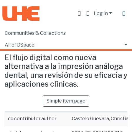
Log In
Communities & Collections
Home
Facultad de Ciencias de la Salud
Odontología
El flujo digital como nueva alternativa a la impresión análoga dental, una revisión de su eficacia y aplicaciones clínicas.
All of DSpace
El flujo digital como nueva
Statistics
alternativa a la impresión análoga
dental, una revisión de su eficacia y
aplicaciones clínicas.
Simple item page
dc.contributor.author
Castelo Guevara, Christian