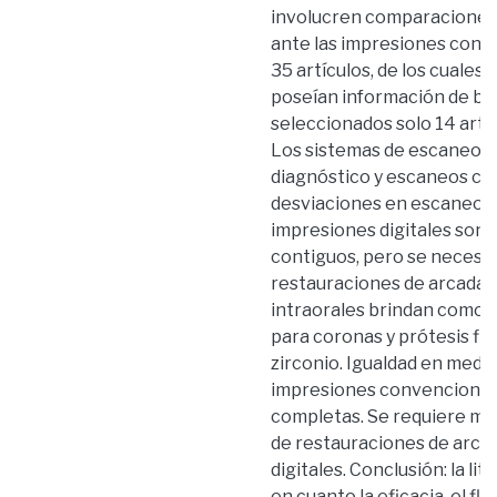
involucren comparaciones de
ante las impresiones conve
35 artículos, de los cuales
poseían información de bú
seleccionados solo 14 artíc
Los sistemas de escaneo in
diagnóstico y escaneos co
desviaciones en escaneos 
impresiones digitales son v
contiguos, pero se necesit
restauraciones de arcada 
intraorales brindan comodi
para coronas y prótesis fij
zirconio. Igualdad en medic
impresiones convencionale
completas. Se requiere más
de restauraciones de arca
digitales. Conclusión: la l
en cuanto la eficacia, el fl