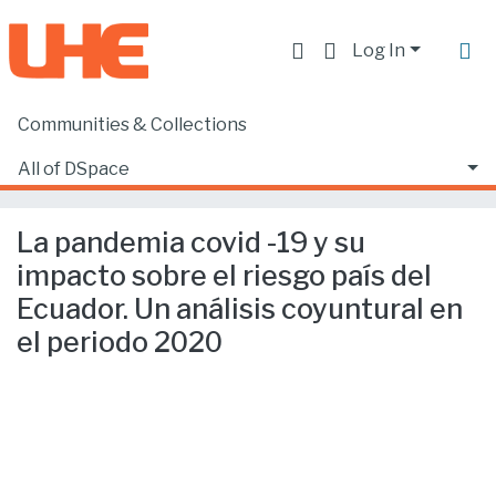
Log In
Communities & Collections
Home
Producción académica, científica y artística
Artículos en revistas indexadas
All of DSpace
La pandemia covid -19 y su impacto sobre el riesgo país del Ecuador. Un análisis coyuntural en el periodo 2020
Statistics
La pandemia covid -19 y su
impacto sobre el riesgo país del
Ecuador. Un análisis coyuntural en
el periodo 2020