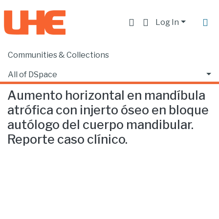
Log In
Communities & Collections
Home
Facultad de Ciencias de la Salud
Odontología
Aumento horizontal en mandíbula atrófica con injerto óseo en bloque autólogo del cuerpo mandibular. Reporte caso clínico.
All of DSpace
Aumento horizontal en mandíbula
Statistics
atrófica con injerto óseo en bloque
autólogo del cuerpo mandibular.
Reporte caso clínico.