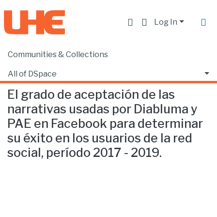
Log In
Communities & Collections
Home
Facultad de Comunicación y Tecnologías de la Información
Comunicación
El grado de aceptación de las narrativas usadas por Diabluma y PAE en Facebook para determinar su éxito en los usuarios de la red social, período 2017 - 2019.
All of DSpace
El grado de aceptación de las
Statistics
narrativas usadas por Diabluma y
PAE en Facebook para determinar
su éxito en los usuarios de la red
social, período 2017 - 2019.